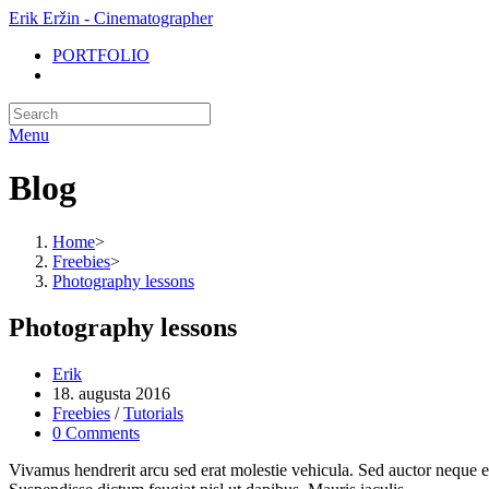
Erik Eržin - Cinematographer
PORTFOLIO
Menu
Blog
Home
>
Freebies
>
Photography lessons
Photography lessons
Erik
18. augusta 2016
Freebies
/
Tutorials
0 Comments
Vivamus hendrerit arcu sed erat molestie vehicula. Sed auctor neque eu