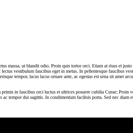
etus massa, ut blandit odio. Proin quis tortor orci. Etiam at risus et jus
ctus vestibulum faucibus eget in metus. In pellentesque faucibus vestibul
lerisque tempor, lacus lacus ornare ante, ac egestas est urna sit amet arcu
rimis in faucibus orci luctus et ultrices posuere cubilia Curae; Proin v
es ac tempor dui sagittis. In condimentum facilisis porta. Sed nec diam e