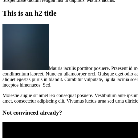
Suspendisse dictum feugiat nisl ut dapibus. Mauris iaculis.
This is an h2 title
Mauris iaculis porttitor posuere. Praesent id m
condimentum laoreet. Nunc eu ullamcorper orci. Quisque eget odio ac le
aliquet egestas purus in blandit. Curabitur vulputate, ligula lacinia sce
inceptos himenaeos. Sed.
Molestie augue sit amet leo consequat posuere. Vestibulum ante ipsum p
amet, consectetur adipiscing elit. Vivamus luctus urna sed urna ultrici
Not convinced already?