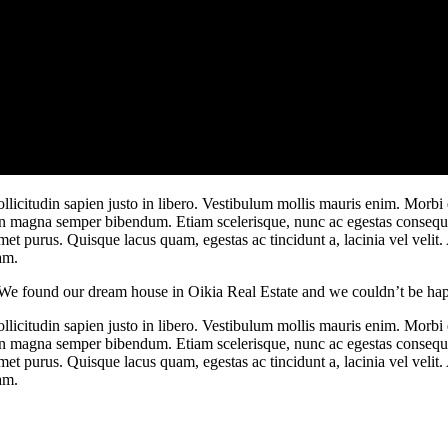
 sollicitudin sapien justo in libero. Vestibulum mollis mauris enim. M
m in magna semper bibendum. Etiam scelerisque, nunc ac egestas consequa
et purus. Quisque lacus quam, egestas ac tincidunt a, lacinia vel velit.
am.
We found our dream house in Oikia Real Estate and we couldn’t be hap
 sollicitudin sapien justo in libero. Vestibulum mollis mauris enim. M
m in magna semper bibendum. Etiam scelerisque, nunc ac egestas consequa
et purus. Quisque lacus quam, egestas ac tincidunt a, lacinia vel velit.
am.